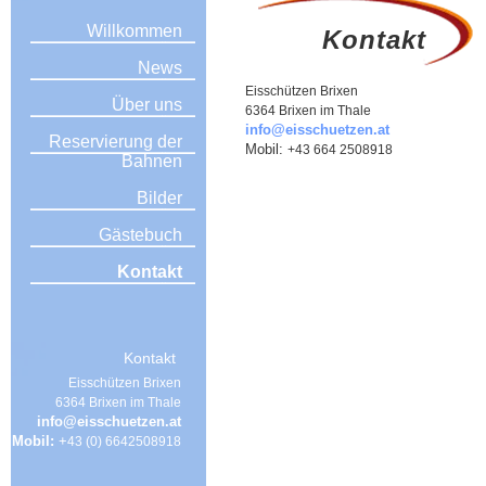
Willkommen
Kontakt
News
Eisschützen Brixen
Über uns
6364 Brixen im Thale
info@eisschuetzen.at
Reservierung der
Mobil:
+43 664 2508918
Bahnen
Bilder
Gästebuch
Kontakt
Kontakt
Eisschützen Brixen
6364 Brixen im Thale
info@eisschuetzen.at
Mobil:
+
43 (0) 6642508918