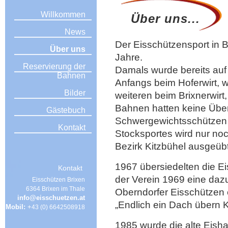
Willkommen
Über uns...
News
Der Eisschützensport in B
Über uns
Jahre.
Reservierung der
Damals wurde bereits auf
Bahnen
Anfangs beim Hoferwirt, 
Bilder
weiteren beim Brixnerwirt,
Bahnen hatten keine Übe
Gästebuch
Schwergewichtsschützen w
Kontakt
Stocksportes wird nur no
Bezirk Kitzbühel ausgeübt
1967 übersiedelten die E
Kontakt
der Verein 1969 eine dazu
Eisschützen Brixen
6364 Brixen im Thale
Oberndorfer Eisschützen 
info@eisschuetzen.at
„Endlich ein Dach übern 
Mobil:
+
43 (0) 6642508918
1985 wurde die alte Eisha